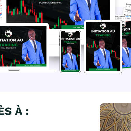
S À :